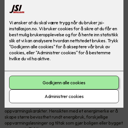
Hva er egentlig et energimerke?
Energimerking gir informasjon om energiforbruk og
oppvarming, og hjelper boligeieren med å identifisere hvilke
tiltak som kan øke energieffektiviteten.
Energimerket inkluderer en energikarakter og en
oppvarmingskarakter. Hensikten med et energimerke er å
skape større bevissthet rundt energibruk, forskjellige
oppvarmingsløsninger og tiltak som gjør boligen eller bygget