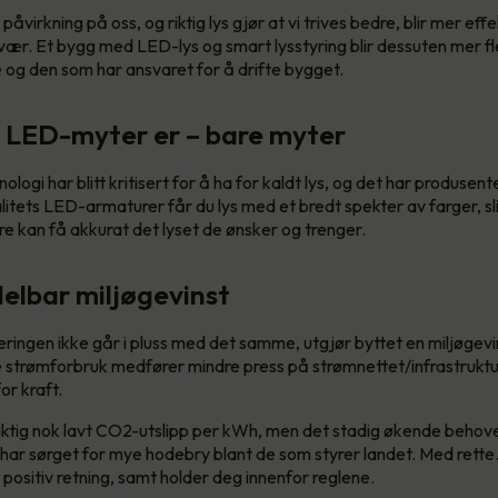
 påvirkning på oss, og riktig lys gjør at vi trives bedre, blir mer eff
vær. Et bygg med LED-lys og smart lysstyring blir dessuten mer fle
og den som har ansvaret for å drifte bygget.
 LED-myter er – bare myter
logi har blitt kritisert for å ha for kaldt lys, og det har produsente
itets LED-armaturer får du lys med et bredt spekter av farger, slik
e kan få akkurat det lyset de ønsker og trenger.
elbar miljøgevinst
eringen ikke går i pluss med det samme, utgjør byttet en miljøgevin
 strømforbruk medfører mindre press på strømnettet/infrastruktur
or kraft.
 riktig nok lavt CO2-utslipp per kWh, men det stadig økende behovet
, har sørget for mye hodebry blant de som styrer landet. Med rette. 
 positiv retning, samt holder deg innenfor reglene.