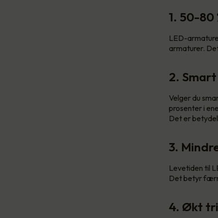
1. 50-80
LED-armaturer 
armaturer. Det
2. Smart
Velger du smar
prosenter i en
Det er betydel
3. Mindr
Levetiden til L
Det betyr færr
4. Økt tr