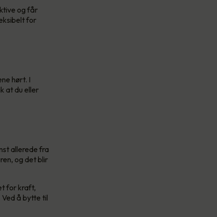
ektive og får
ksibelt for
ne hørt. I
 at du eller
st allerede fra
en, og det blir
 for kraft,
Ved å bytte til