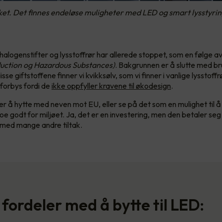
taket. Det finnes endeløse muligheter med LED og smart lysstyrin
halogenstifter og lysstoffrør har allerede stoppet, som en følge a
uction og Hazardous Substances)
. Bakgrunnen er å slutte med br
isse giftstoffene finner vi kvikksølv, som vi finner i vanlige lysstoff
 forbys fordi de
ikke oppfyller kravene til økodesign
.
er å hytte med neven mot EU, eller se på det som en mulighet til 
e godt for miljøet. Ja, det er en investering, men den betaler seg
med mange andre tiltak.
 fordeler med å bytte til LED: