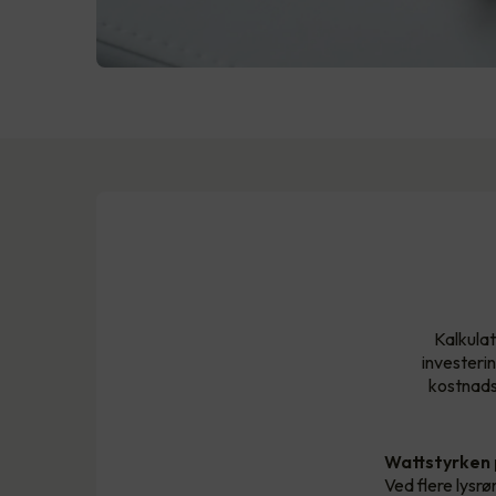
Kalkulat
investeri
kostnadsb
Wattstyrken
Ved flere lysrør