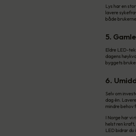
Lys har en stor
lavere sykefra
både brukerne 
5. Gamle
Eldre LED-tekno
dagens høykval
byggets bruker
6. Umidd
Selv om invest
dag én. Lavere
mindre behov f
I Norge har vi
helst ren kraft
LED bidrar du i