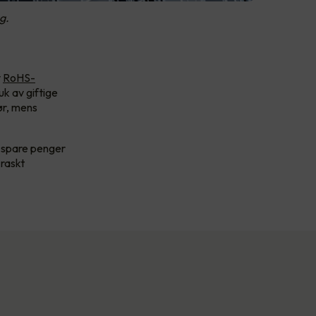
g.
v
RoHS-
uk av giftige
rør, mens
å spare penger
 raskt