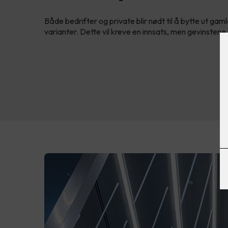
Både bedrifter og private blir nødt til å bytte ut ga
varianter. Dette vil kreve en innsats, men gevinstene