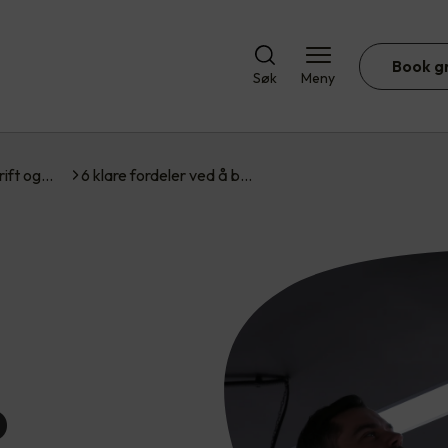
Book g
Søk
Meny
rift og…
6 klare fordeler ved å b…
D