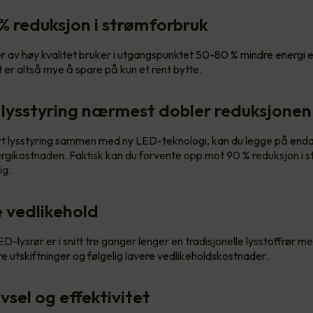
 % reduksjon i strømforbruk
av høy kvalitet bruker i utgangspunktet 50-80 % mindre energi en
 er altså mye å spare på kun et rent bytte.
 lysstyring nærmest dobler reduksjonen
t lysstyring sammen med ny LED-teknologi, kan du legge på enda
ergikostnaden. Faktisk kan du forvente opp mot 90 % reduksjon i 
ig.
e vedlikehold
ED-lysrør er i snitt tre ganger lenger en tradisjonelle lysstoffrør me
e utskiftninger og følgelig lavere vedlikeholdskostnader.
ivsel og effektivitet