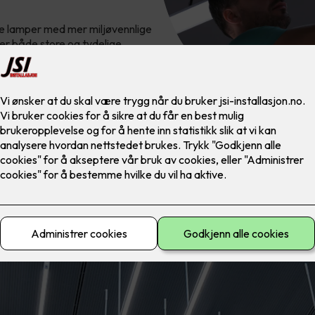
mle lamper med mer miljøvennlige
 er både store og tydelige.