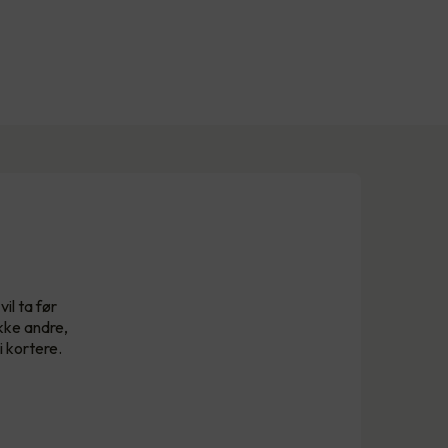
il ta før
kke andre,
i kortere.