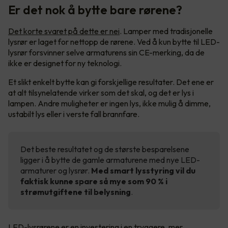
Er det nok å bytte bare rørene?
Det korte svaret på dette er nei
. Lamper med tradisjonelle
lysrør er laget for nettopp de rørene. Ved å kun bytte til LED-
lysrør forsvinner selve armaturens sin CE-merking, da de
ikke er designet for ny teknologi.
Et slikt enkelt bytte kan gi forskjellige resultater. Det ene er
at alt tilsynelatende virker som det skal, og det er lys i
lampen. Andre muligheter er ingen lys, ikke mulig å dimme,
ustabilt lys eller i verste fall brannfare.
Det beste resultatet og de største besparelsene
ligger i å bytte de gamle armaturene med nye LED-
armaturer og lysrør.
Med smart lysstyring vil du
faktisk kunne spare så mye som 90 % i
strømutgiftene til belysning
.
LED-lysrørene er en investering i en tryggere, mer