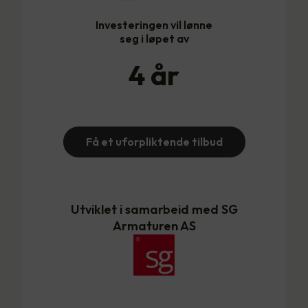
Investeringen vil lønne
seg i løpet av
4
år
Få et uforpliktende tilbud
Utviklet i samarbeid med SG
Armaturen AS