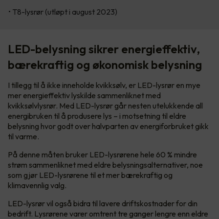
• T8-lysrør (utløpt i august 2023)
LED-belysning sikrer energieffektiv,
bærekraftig og økonomisk belysning
I tillegg til å ikke inneholde kvikksølv, er LED-lysrør en mye
mer energieffektiv lyskilde sammenliknet med
kvikksølvlysrør. Med LED-lysrør går nesten utelukkende all
energibruken til å produsere lys – i motsetning til eldre
belysning hvor godt over halvparten av energiforbruket gikk
til varme.
På denne måten bruker LED-lysrørene hele 60 % mindre
strøm sammenliknet med eldre belysningsalternativer, noe
som gjør LED-lysrørene til et mer bærekraftig og
klimavennlig valg.
LED-lysrør vil også bidra til lavere driftskostnader for din
bedrift. Lysrørene varer omtrent tre ganger lengre enn eldre