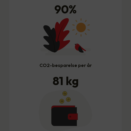
90
%
CO2-besparelse per år
81
kg