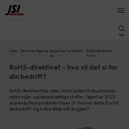
Søk
Hjem
Tjenester
Næring
Belysning for bedrift
RoHS-direktivet –
og…
hva vi…
RoHS-direktivet – hva vil det si for
din bedrift?
RoHS-direktivet har siden 2006 innført forbud mot en
rekke miljø- og helseskadelige stoffer. I løpet av 2023
skal enda flere produkter fases ut. Hva har dette å si for
din bedrift? Og hvilke tiltak må du gjøre?