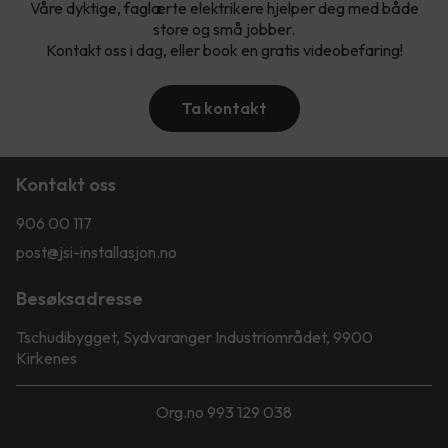
Våre dyktige, faglærte elektrikere hjelper deg med både
store og små jobber.
Kontakt oss i dag, eller book en gratis videobefaring!
Ta kontakt
Kontakt oss
906 00 117
post@jsi-installasjon.no
Besøksadresse
Tschudibygget, Sydvaranger Industriområdet, 9900
Kirkenes
Org.no 993 129 038