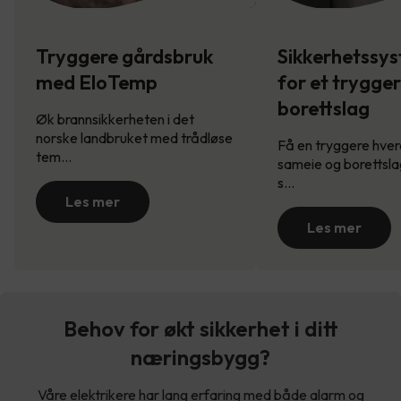
Tryggere gårdsbruk
Sikkerhetssy
med EloTemp
for et trygge
borettslag
Øk brannsikkerheten i det
norske landbruket med trådløse
Få en tryggere hverd
tem…
sameie og borettsla
s…
Les mer
Les mer
Behov for økt sikkerhet i ditt
næringsbygg?
Våre elektrikere har lang erfaring med både alarm og