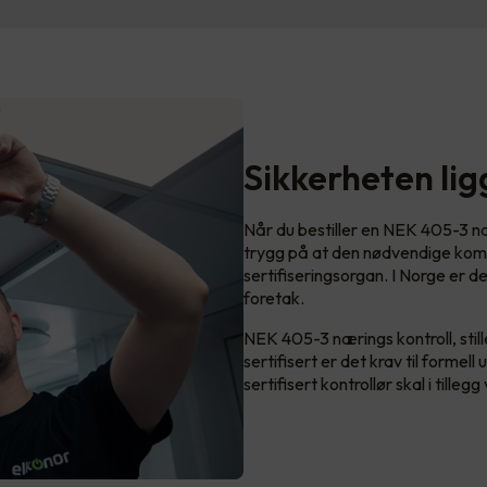
Sikkerheten li
Når du bestiller en NEK 405-3 nær
trygg på at den nødvendige kom
sertifiseringsorgan. I Norge er 
foretak.
NEK 405-3 nærings kontroll, stiller
sertifisert er det krav til forme
sertifisert kontrollør skal i tille