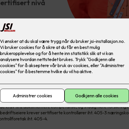
rtifisert nivå
 krav om sertifiseringer
de krav til å dokumentere kompetanse, og stadig flere forsikrings
edriftseiere krever sertifiserte kontrollører iht. 405-3 næringskon
kontrollforetak iht. 405-4.