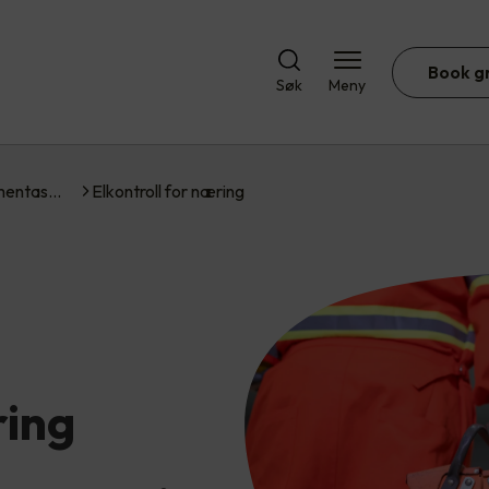
Book g
Søk
Meny
umentas…
Elkontroll for næring
ring