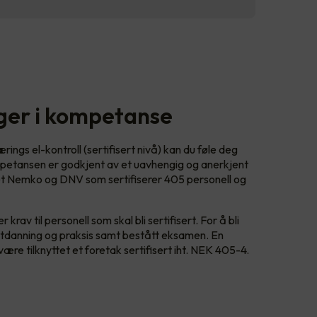
gger i kompetanse
ings el-kontroll (sertifisert nivå) kan du føle deg
petansen er godkjent av et uavhengig og anerkjent
det Nemko og DNV som sertifiserer 405 personell og
 krav til personell som skal bli sertifisert. For å bli
ll utdanning og praksis samt bestått eksamen. En
gg være tilknyttet et foretak sertifisert iht. NEK 405-4.