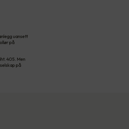
sanlegg uansett
ollør på
 iht. 405. Men
sselskap på