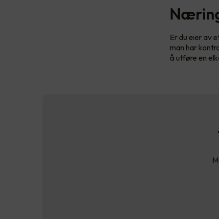
Næring
Er du eier av 
man har kontrol
å utføre en el
Ma