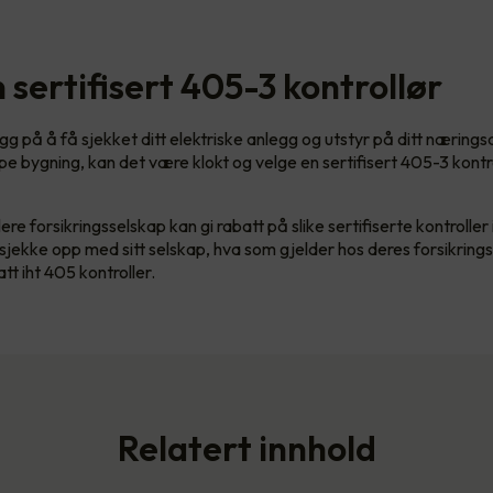
 sertifisert 405-3 kontrollør
gg på å få sjekket ditt elektriske anlegg og utstyr på ditt næring
ype bygning, kan det være klokt og velge en sertifisert 405-3 kontr
ere forsikringsselskap kan gi rabatt på slike sertifiserte kontroller
jekke opp med sitt selskap, hva som gjelder hos deres forsikring
t iht 405 kontroller.
Relatert innhold