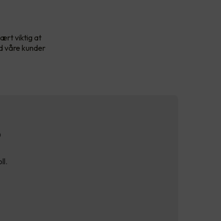
ært viktig at
id våre kunder
?
ll.