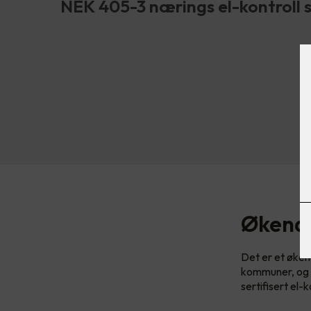
NEK 405-3 nærings el-kontroll se
Økende
Det er et øken
kommuner, og b
sertifisert el-