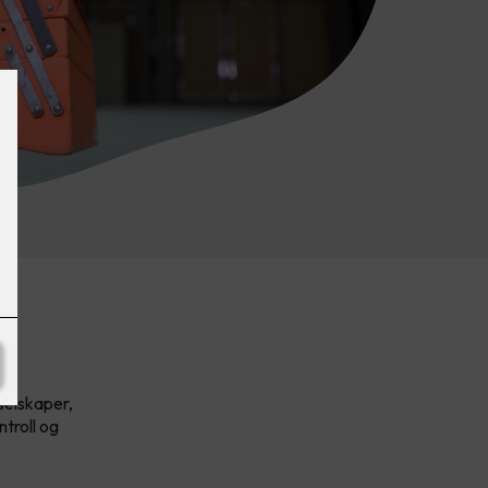
selskaper,
troll og