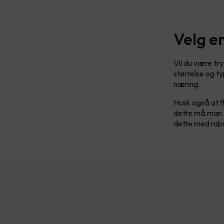
Velg en
Vil du være try
størrelse og t
næring.
Husk også at fl
dette må man s
dette med rabat