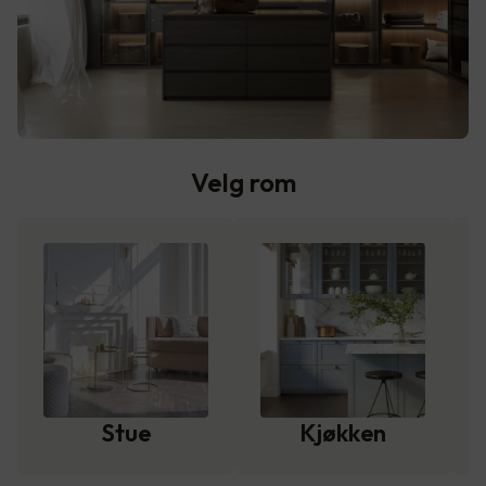
Velg rom
Stue
Kjøkken