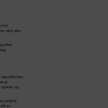
n for
e, røyk eller
g kutter
seg.
t oppstå brann
an gi
og ører, og
 Den smarte
 slå av