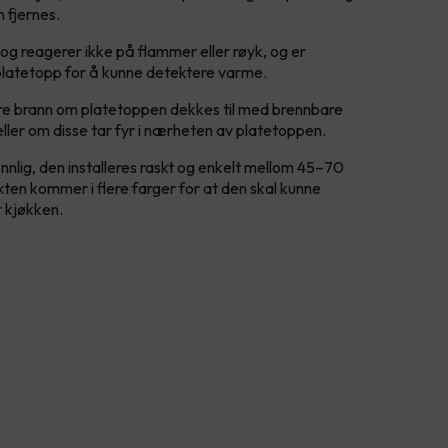
 fjernes.
og reagerer ikke på flammer eller røyk, og er
il platetopp for å kunne detektere varme.
dre brann om platetoppen dekkes til med brennbare
eller om disse tar fyr i nærheten av platetoppen.
lig, den installeres raskt og enkelt mellom 45–70
en kommer i flere farger for at den skal kunne
r kjøkken.