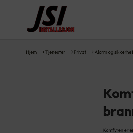
Hjem
Tjenester
Privat
Alarm og sikkerhe
Komf
bran
Komfyren er en