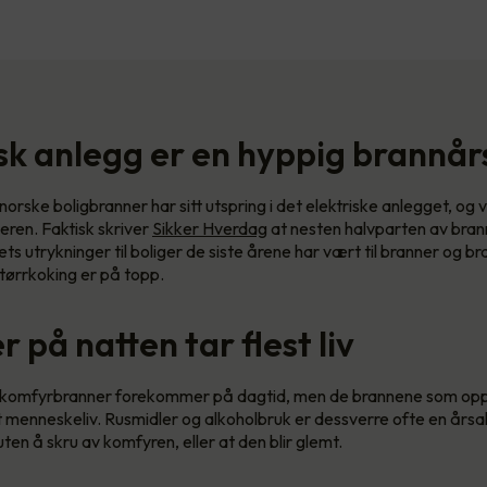
isk anlegg er en hyppig brannå
orske boligbranner har sitt utspring i det elektriske anlegget, og v
ren. Faktisk skriver
Sikker Hverdag
at nesten halvparten av bran
s utrykninger til boliger de siste årene har vært til branner og br
tørrkoking er på topp.
 på natten tar flest liv
e komfyrbranner forekommer på dagtid, men de brannene som opps
st menneskeliv. Rusmidler og alkoholbruk er dessverre ofte en årsak
ten å skru av komfyren, eller at den blir glemt.