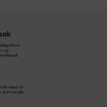
rsak
eldig ofte er
n- og
anntilløp på
tår i løpet av
 til at man går