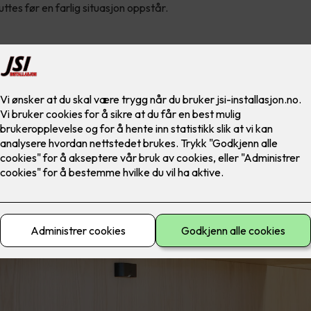
tes før en farlig situasjon oppstår.