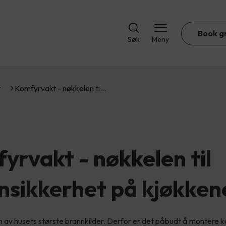
Book g
Søk
Meny
t
Komfyrvakt - nøkkelen ti…
yrvakt - nøkkelen til
nsikkerhet på kjøkken
 av husets største brannkilder. Derfor er det påbudt å montere ko