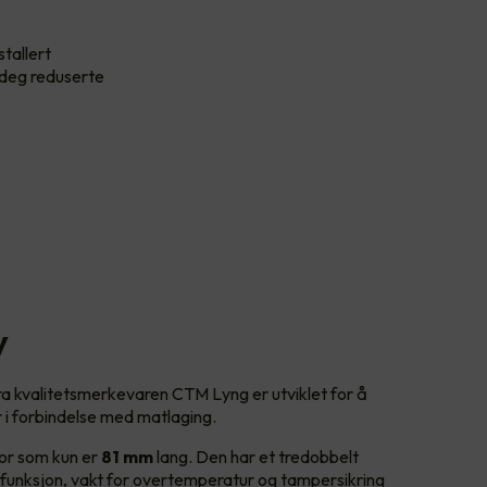
stallert
i deg reduserte
y
 kvalitetsmerkevaren CTM Lyng er utviklet for å
r i forbindelse med matlaging.
sor som kun er
81 mm
lang. Den har et tredobbelt
rfunksjon, vakt for overtemperatur og tampersikring