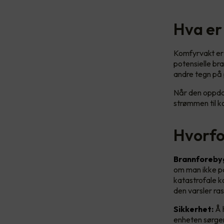
Hva er
Komfyrvakt er 
potensielle br
andre tegn på 
Når den oppdag
strømmen til k
Hvorfo
Brannforeby
om man ikke pas
katastrofale k
den varsler ra
Sikkerhet:
Å h
enheten sørger