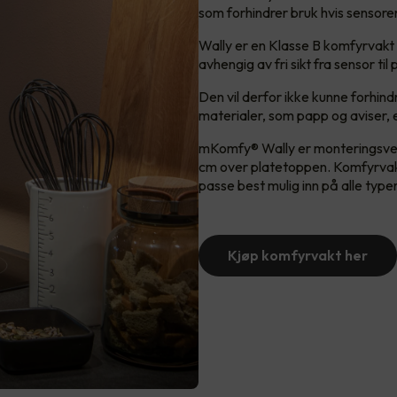
som forhindrer bruk hvis sensoren
Wally er en Klasse B komfyrvakt 
avhengig av fri sikt fra sensor t
Den vil derfor ikke kunne forhin
materialer, som papp og aviser, 
mKomfy® Wally er monteringsvenn
cm over platetoppen. Komfyrvakt
passe best mulig inn på alle type
Kjøp komfyrvakt her