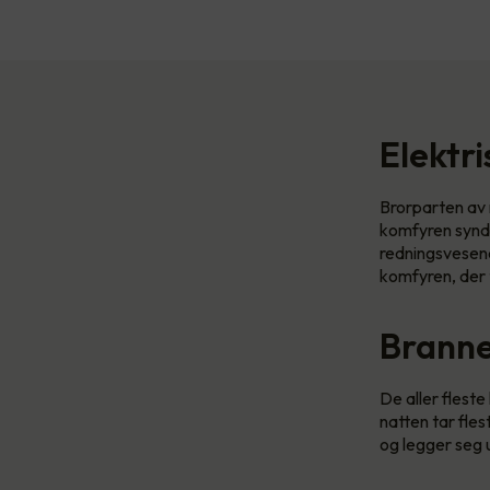
Elektr
Brorparten av n
komfyren synde
redningsvesenet
komfyren, der 
Branner
De aller flest
natten tar fle
og legger seg u