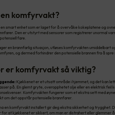
 en komfyrvakt?
en smart enhet som er laget for å overvåke kokeplatene og ovne
annfarer. Den er utstyrt med sensorer som registrerer unormal varm
potensiell fare.
er en brannfarlig situasjon, utløses komfyrvakten umiddelbart o
omfyren, og dermed forhindrer den potensielle brannen fra å spre 
r er komfyrvakt så viktig?
ggende:
Kjøkkenet er et utsatt område i hjemmet, og det kan let
ser på. En glemt gryte, overopphetet olje eller en elektrisk feil k
onsekvenser. Komfyrvakten fungerer som et ekstra sett med øyne 
skt om det oppstår potensielle brannfarer.
a en komfyrvakt installert gir deg ekstra sikkerhet og trygghet.
 for at kjøkkenet er sikkert, om man er distrahert eller glemmer å