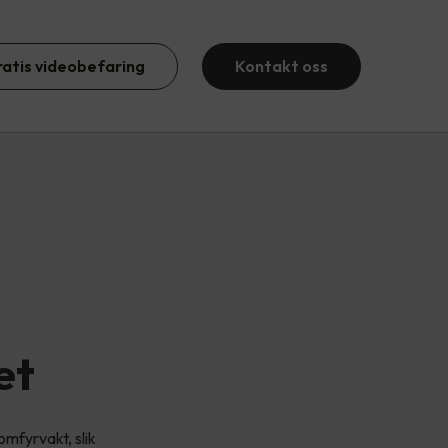
ratis videobefaring
Kontakt oss
et
mfyrvakt, slik