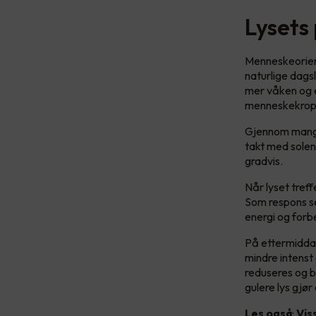
Lysets
Menneskeorient
naturlige dagsl
mer våken og e
menneskekroppe
Gjennom mange 
takt med solens
gradvis.
Når lyset treff
Som respons se
energi og forb
På ettermiddag
mindre intenst 
reduseres og b
gulere lys gjør
Les også
:
Vis