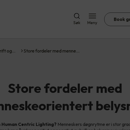
Book g
Søk
Meny
rift og…
Store fordeler med menne…
Store fordeler med
neskeorientert belys
m
Human Centric Lighting?
Menneskers døgnrytme er i stor grad 