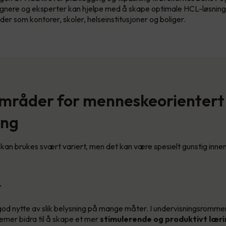
gnere og eksperter kan hjelpe med å skape optimale HCL-løsning
eder som kontorer, skoler, helseinstitusjoner og boliger.
mråder for menneskeorientert
ing
kan brukes svært variert, men det kan være spesielt gunstig inne
r
god nytte av slik belysning på mange måter. I undervisningsromm
emer bidra til å skape et mer
stimulerende og produktivt læri