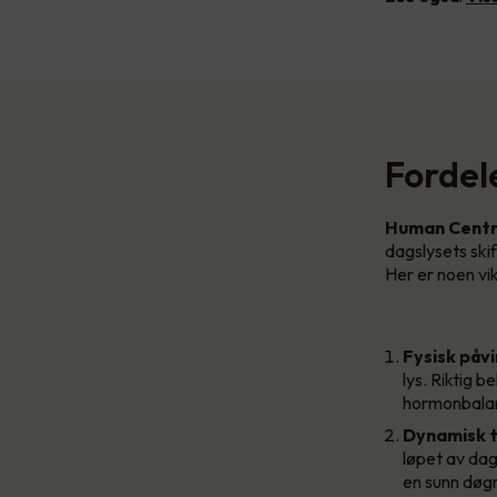
Fordel
Human Centri
dagslysets ski
Her er noen vik
Fysisk påvi
lys. Riktig b
hormonbala
Dynamisk t
løpet av dag
en sunn døg