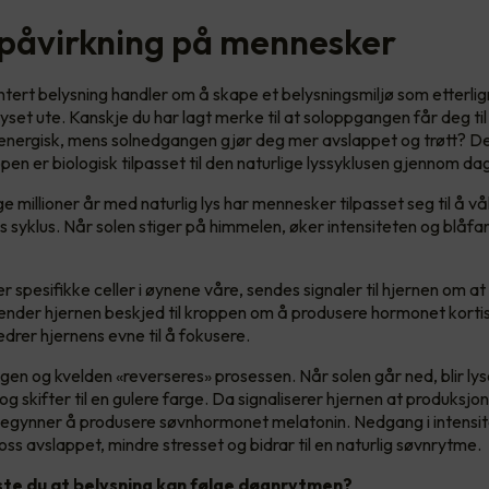
 påvirkning på mennesker
ert belysning handler om å skape et belysningsmiljø som etterlig
yset ute. Kanskje du har lagt merke til at soloppgangen får deg til
nergisk, mens solnedgangen gjør deg mer avslappet og trøtt? Det
n er biologisk tilpasset til den naturlige lyssyklusen gjennom da
millioner år med naturlig lys har mennesker tilpasset seg til å vå
 syklus. Når solen stiger på himmelen, øker intensiteten og blåfarg
er spesifikke celler i øynene våre, sendes signaler til hjernen om at
nder hjernen beskjed til kroppen om å produsere hormonet kortiso
edrer hjernens evne til å fokusere.
en og kvelden «reverseres» prosessen. Når solen går ned, blir lys
og skifter til en gulere farge. Da signaliserer hjernen at produksjon
egynner å produsere søvnhormonet melatonin. Nedgang i intensit
 oss avslappet, mindre stresset og bidrar til en naturlig søvnrytme.
ste du at belysning kan følge døgnrytmen?