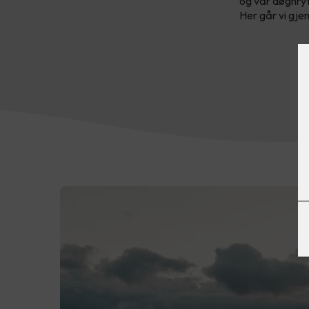
og vår døgnryt
Her går vi gjen