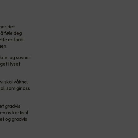
ner det
 å føle deg
te er fordi
gen.
kne, og sovne i
et i lyset
 vi skal våkne.
l, som gir oss
et gradvis
en av kortisol
et og gradvis