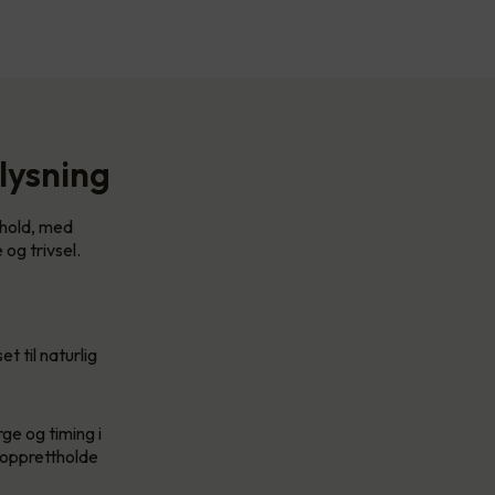
lysning
rhold, med
og trivsel.
t til naturlig
ge og timing i
å opprettholde