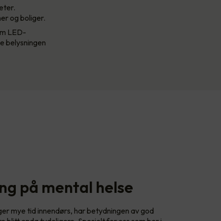
eter.
ner og boliger.
som LED-
se belysningen
ing på mental helse
nger mye tid innendørs, har betydningen av god