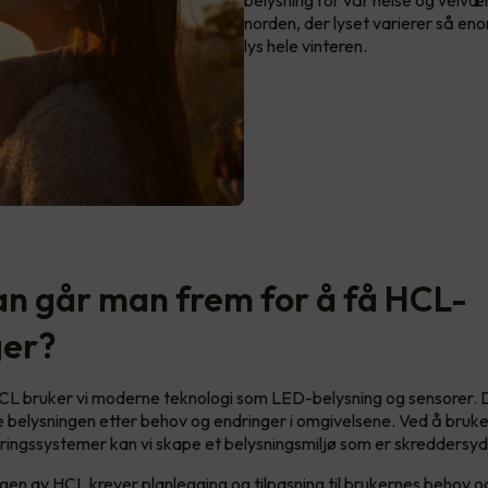
belysning for vår helse og velvære
norden, der lyset varierer så en
lys hele vinteren.
n går man frem for å få HCL-
ger?
L bruker vi moderne teknologi som LED-belysning og sensorer. D
se belysningen etter behov og endringer i omgivelsene. Ved å bruk
yringssystemer kan vi skape et belysningsmiljø som er skreddersydd
en av HCL krever planlegging og tilpasning til brukernes behov og