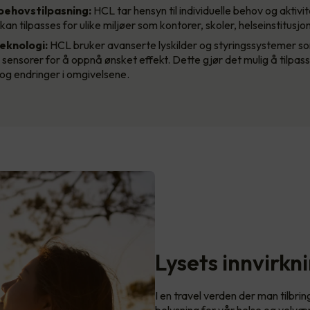
 behovstilpasning:
HCL tar hensyn til individuelle behov og aktivit
an tilpasses for ulike miljøer som kontorer, skoler, helseinstitusjo
eknologi:
HCL bruker avanserte lyskilder og styringssystemer 
 sensorer for å oppnå ønsket effekt. Dette gjør det mulig å tilpas
og endringer i omgivelsene.
Lysets innvirkn
I en travel verden der man tilbri