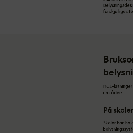
Belysningsdesi
forskjellige st
Brukso
belysn
HCL-løsninger 
områder:
På skole
Skoler kan ha 
belysningssyst