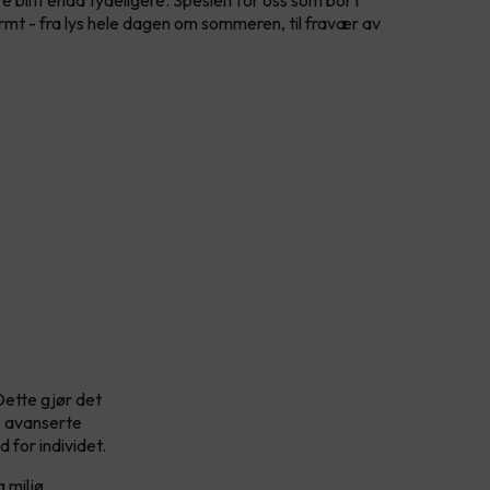
 blitt enda tydeligere. Spesielt for oss som bor i
ormt - fra lys hele dagen om sommeren, til fravær av
ette gjør det
e avanserte
 for individet.
 miljø.