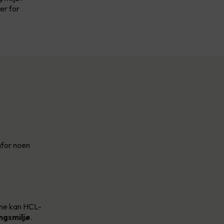
er for
nfor noen
ene kan HCL-
ngsmiljø
.