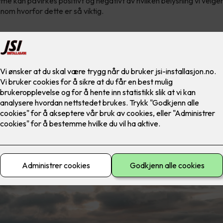
me kan påvirkes positivt og negativt av hvilken belysning vi velge
nom hvorfor dette er så viktig.