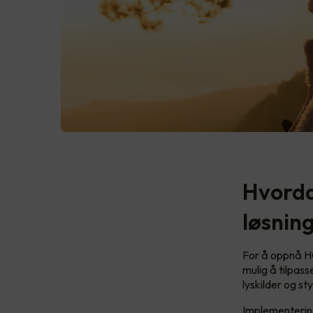
Hvorda
løsnin
For å oppnå HC
mulig å tilpas
lyskilder og st
Implementering