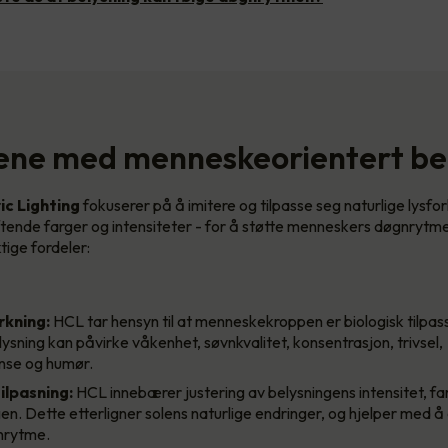
ene med menneskeorientert be
c Lighting
fokuserer på å imitere og tilpasse seg naturlige lysfo
ftende farger og intensiteter - for å støtte menneskers døgnrytme 
tige fordeler:
rkning:
HCL tar hensyn til at menneskekroppen er biologisk tilpasse
elysning kan påvirke våkenhet, søvnkvalitet, konsentrasjon, trivsel,
nse og humør.
ilpasning:
HCL innebærer justering av belysningens intensitet, far
en. Dette etterligner solens naturlige endringer, og hjelper med 
nrytme.