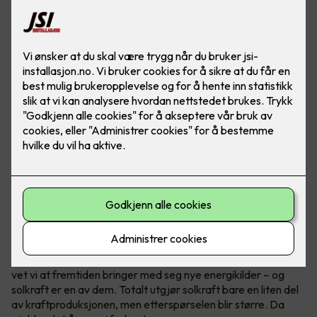
Ved å produsere mye strøm eller all strømmen i et
næringsbygg, kan bedriften din bli helt eller delvis
uavhengig av strømprodusenter!
Vær i forkant, det lønner seg
I Norge er vann vår hovedkilde til fornybar energi. Samtidig
vet vi at fremtiden bringer med seg nye energikilder – og
solkraft er en av dem. Totalt utgjør solkraft bare en liten del
av kraftproduksjonen, men etterspørselen blir større. Da